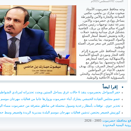
السبت 02/أغسطس/2025م
وجه محافظ حضرموت الأستاذ
مبخوت مبارك بن ماضي، مكتبي
الصناعة والتجارة والأمن والشرطة
بساحل ووادي حضرموت والأمن،
بسرعة تنفيذ توجيهات رئيس مجلس
الوزراء سالم صالح بن بريك، القاضية
بتشكيل فرق ميدانية وتنفيذ حملات
رقابة وتفتيش لضبط أسعار السلع
والمواد التموينية، بما يتناسب مع
التحسن الكبير في سعر صرف العملة
الوطنية.
وشدد المحافظ على ضرورة إلزام
كافة التجار وموردي السلع الأساسية
والاستهلاكية بمراجعة أسعارهم
الحالية وخفضها، بما يتوافق مع
انخفاض أسعار الصرف، وذلك بهدف
تخفيف الأعباء عن المواطنين
ومراعاة الأوضاع الإنسانية، والتحلي
بالمسؤولية الأخلاقية والوطنية.
إقرا ايضاً
خفر السواحل بحضرموت ينقذ 6 حالات غرق بساحل الستين ويجدد تحذيراته لمرتادي الشواطئ
عضو مجلس القيادة الخنبشي يشارك أبناء حضرموت وزوارها جانبا من فعاليات مهرجان موسم ا
تحذير جوي.. توقعات بأمطار رعدية وسيول محتملة في مناطق متفرقة من حضرموت مساء الي
كورنيش قصيعر يحتضن تدشين فعاليات مهرجان موسم البلدة بمديرية الريدة وقصيعر وسط حض
اقع محافظة حضرموت
2005 - 2026
ونية اليمنية المحدودة