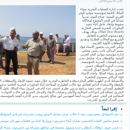
الأحد 10/مايو/2026م
نفذت إدارة العمليات البحرية بميناء
المكلا، التابعة لمؤسسة موانئ البحر
العربي اليمنية، صباح اليوم، تدريباً
ميدانياً في البحر المفتوح لمحاكاة
سقوط وإنقاذ عامل أثناء تنفيذ
المناورات البحرية للسفن التجارية
(Man Over Board)، وذلك بهدف
رفع مستوى الجاهزية للتعامل
السريع مع الحالات الطارئة وتقديم
الإسعافات الأولية اللازمة.
ودُشّن التدريب بحضور الأستاذ فؤاد
تيسير الرباكي نائب رئيس مجلس
إدارة مؤسسة موانئ البحر العربي
اليمنية، والقبطان مراد شلشل مدير
إدارة العمليات البحرية بالمؤسسة،
ومدرب الدورة القبطان حسين
محسن بن الشيخ أبوبكر المرشد
البحري بميناء المكلا. وأشاد الاستاذ
فؤاد الرباكي بمستوى الجاهزية
والانضباط الذي أظهره طاقم البحارة وقادة القاطرة البحرية خلال تنفيذ عملية الإنقاذ والإسعافات الأ
باليقظة والاستعداد الدائم للتعامل مع حالات الطوارئ المفاجئة أثناء المناورات البحرية الخاصة بدخو
التطبيق الميداني عقب تنفيذ برنامج تدريبي نظري استمر عدة أيام في كنترول ميناء المكلا، تناول آل
البحري، إضافة إلى إجراءات السلامة والأمان وعمليات الإنقاذ والتدخل السريع في حالات الحوادث 
المفاجئ في البحر. حضر التدريب أيضاً المهندس أنور صالح باشريف مدير الإدارة الفنية بالمؤسسة،
مدير المركز البحري للتدريب.
إقرا ايضاً
خفر السواحل بحضرموت ينقذ 6 حالات غرق بساحل الستين ويجدد تحذيراته لمرتادي الشواطئ
عضو مجلس القيادة الخنبشي يشارك أبناء حضرموت وزوارها جانبا من فعاليات مهرجان موسم ا
تحذير جوي.. توقعات بأمطار رعدية وسيول محتملة في مناطق متفرقة من حضرموت مساء الي