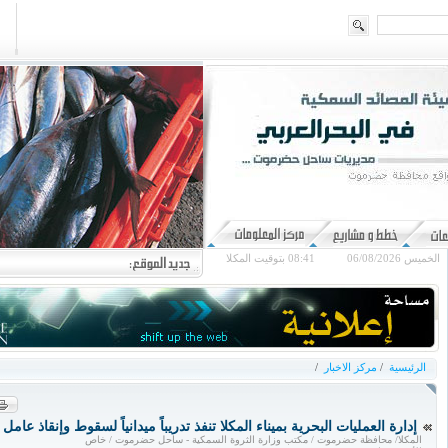
الخميس 06/08/2026
08:41
بتوقيت المكلا
الرئيسية
/
مركز الاخبار
/
إدارة العمليات البحرية بميناء المكلا تنفذ تدريباً ميدانياً لسقوط وإنقاذ عامل 
المكلا/ محافظة حضرموت / مكتب وزارة الثروة السمكية - ساحل حضرموت / خاص