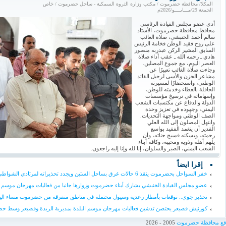
المكلا/ محافظة حضرموت / مكتب وزارة الثروة السمكية - ساحل حضرموت / خاص
الجمعة 29/مـــايــــو/2026م
أدى عضو مجلس القيادة الرئاسي
محافظ محافظة حضرموت، الأستاذ
سالم أحمد الخنبشي، صلاة الغائب
على روح فقيد الوطن فخامة الرئيس
السابق المشير الركن عبدربه منصور
هادي ـ رحمه الله ـ عقب أداء صلاة
العصر اليوم، مع جموع المصلين.
وجاءت صلاة الغائب تعبيرًا عن
مشاعر الحزن والأسى لرحيل القائد
الوطني، واستحضارًا لمسيرته
الحافلة بالعطاء وخدمته للوطن،
وإسهاماته في ترسيخ مؤسسات
الدولة والدفاع عن مكتسبات الشعب
اليمني، وجهوده في تعزيز وحدة
الصف الوطني ومواجهة التحديات.
وابتهل المصلون إلى الله العلي
القدير أن يتغمد الفقيد بواسع
رحمته، ويسكنه فسيح جناته، وأن
يلهم أهله وذويه ومحبيه، وكافة أبناء
الشعب اليمني، الصبر والسلوان، إنا لله وإنا إليه راجعون.
إقرا ايضاً
خفر السواحل بحضرموت ينقذ 6 حالات غرق بساحل الستين ويجدد تحذيراته لمرتادي الشواطئ
عضو مجلس القيادة الخنبشي يشارك أبناء حضرموت وزوارها جانبا من فعاليات مهرجان موسم ا
تحذير جوي.. توقعات بأمطار رعدية وسيول محتملة في مناطق متفرقة من حضرموت مساء الي
كورنيش قصيعر يحتضن تدشين فعاليات مهرجان موسم البلدة بمديرية الريدة وقصيعر وسط حض
اقع محافظة حضرموت
2005 - 2026